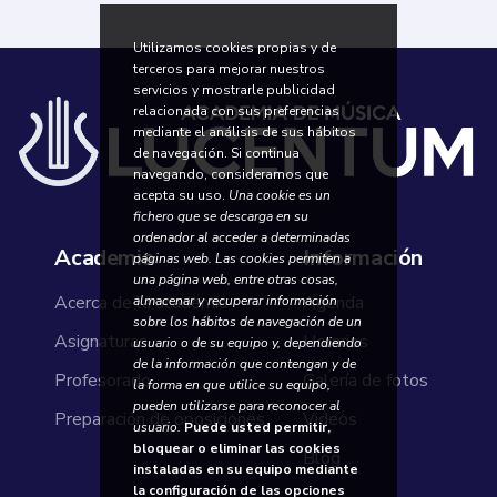
Utilizamos cookies propias y de
terceros para mejorar nuestros
servicios y mostrarle publicidad
relacionada con sus preferencias
mediante el análisis de sus hábitos
de navegación. Si continua
navegando, consideramos que
acepta su uso.
Una cookie es un
fichero que se descarga en su
ordenador al acceder a determinadas
Academia
Información
páginas web. Las cookies permiten a
una página web, entre otras cosas,
Acerca de la academia
Agenda
almacenar y recuperar información
sobre los hábitos de navegación de un
Asignaturas
Horarios
usuario o de su equipo y, dependiendo
de la información que contengan y de
Profesorado
Galería de fotos
la forma en que utilice su equipo,
pueden utilizarse para reconocer al
Preparación de oposiciones
Videos
usuario.
Puede usted permitir,
bloquear o eliminar las cookies
Blog
instaladas en su equipo mediante
la configuración de las opciones